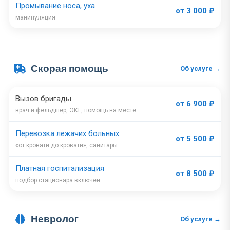
Промывание носа, уха
от 3 000 ₽
манипуляция
Скорая помощь
Об услуге →
Вызов бригады
от 6 900 ₽
врач и фельдшер, ЭКГ, помощь на месте
Перевозка лежачих больных
от 5 500 ₽
«от кровати до кровати», санитары
Платная госпитализация
от 8 500 ₽
подбор стационара включён
Невролог
Об услуге →