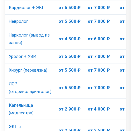
Кардиолог + ЭКГ
от 5 500 ₽
от 7 000 ₽
от 9 
Невролог
от 5 500 ₽
от 7 000 ₽
от 9 
Нарколог (вывод из
от 4 500 ₽
от 6 000 ₽
от 8 
запоя)
Уролог + УЗИ
от 5 500 ₽
от 7 000 ₽
от 9 
Хирург (перевязка)
от 5 500 ₽
от 7 000 ₽
от 9 
ЛОР
от 5 500 ₽
от 7 000 ₽
от 9 
(оториноларинголог)
Капельница
от 2 900 ₽
от 4 000 ₽
от 5 
(медсестра)
ЭКГ с
от 2 500 ₽
от 3 500 ₽
от 5 