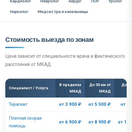
Кардиолог
Невролог
Хирург
ЛОР
Уролог
Нарколог
Медсестра и капельницы
Стоимость выезда по зонам
Цена зависит от специальности врача и фактического
расстояния от МКАД
В пределах
До 30 км от
До 50
Специалист / Услуга
МКАД
МКАД
Терапевт
от 3 900 ₽
от 5 500 ₽
от 7 
Платная скорая
от 6 900 ₽
от 8 900 ₽
от 10 
помощь