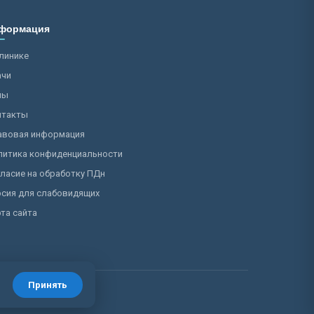
формация
линике
ачи
ны
нтакты
авовая информация
литика конфиденциальности
ласие на обработку ПДн
рсия для слабовидящих
та сайта
Принять
ния.