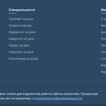
Специальности
Ин
Терапевт на дом
О к
Скорая помощь
Вр
Кардиолог на дом
Це
Невролог на дом
Ко
Хирург на дом
Пр
Нарколог на дом
По
Капельница на дому
Сог
Ве
Кар
лы cookie для корректной работы сайта и аналитики. Продолжая
024–2025 МедКвадро. Лицензия № ЛО-77-01-009852. Имеются противопоказа
ом, вы соглашаетесь с
политикой конфиденциальности
.