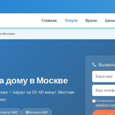
Главная
Услуги
Врачи
Цен
 в Москве
Вызвать
а дому в Москве
кве — хирург за 30–60 минут. Местная
чно.
Соглашаюсь 
обработку пе
 полиса ОМС
Москва и МО