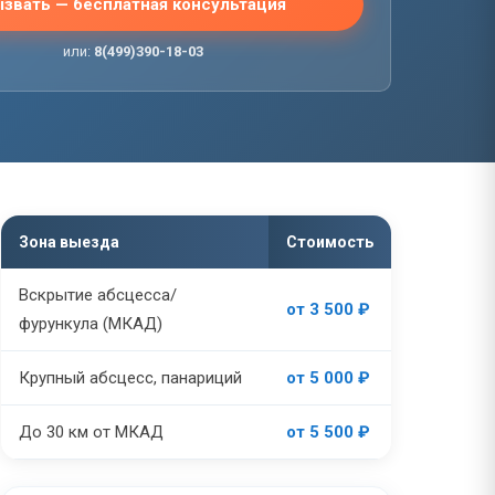
звать — бесплатная консультация
или:
8(499)390-18-03
Зона выезда
Стоимость
Вскрытие абсцесса/
от 3 500 ₽
фурункула (МКАД)
Крупный абсцесс, панариций
от 5 000 ₽
До 30 км от МКАД
от 5 500 ₽