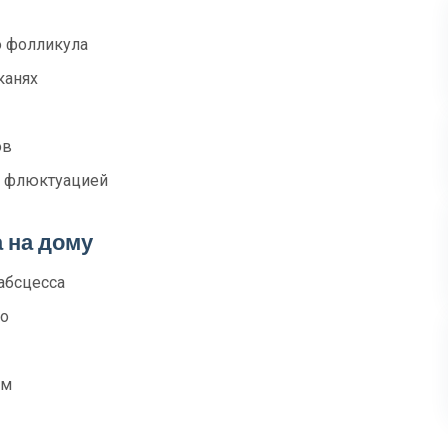
о фолликула
канях
ов
с флюктуацией
 на дому
абсцесса
но
ом