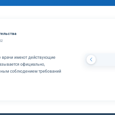
тельства
52
се врачи имеют действующие
азывается официально,
олным соблюдением требований