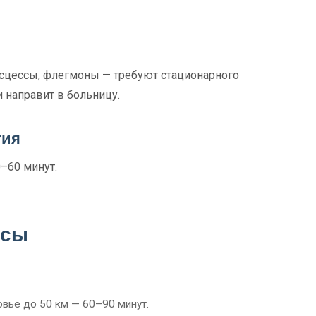
бсцессы, флегмоны — требуют стационарного
и направит в больницу.
тия
0–60 минут.
осы
вье до 50 км — 60–90 минут.