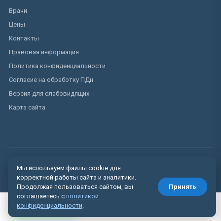
Врачи
Цены
Контакты
Правовая информация
Политика конфиденциальности
Согласие на обработку ПДн
Версия для слабовидящих
Карта сайта
© 2024–2025 МедКвадро. Лицензия № ЛО-77-01-009852. Имеются
Мы используем файлы cookie для
противопоказания.
корректной работы сайта и аналитики.
Продолжая пользоваться сайтом, вы
Принять
соглашаетесь с
политикой
Вызвать врача
конфиденциальности
.