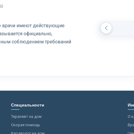
52
се врачи имеют действующие
азывается официально,
олным соблюдением требований
Специальности
Ин
Терапевт на дом
О к
Скорая помощь
Вр
Кардиолог на дом
Це