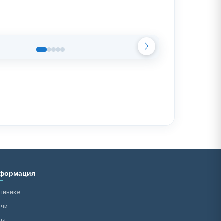
формация
линике
ачи
ны