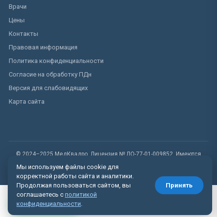
Врачи
Цены
Контакты
Правовая информация
Политика конфиденциальности
Согласие на обработку ПДн
Версия для слабовидящих
Карта сайта
© 2024–2025 МедКвадро. Лицензия № ЛО-77-01-009852. Имеются
противопоказания.
Мы используем файлы cookie для
корректной работы сайта и аналитики.
Продолжая пользоваться сайтом, вы
Принять
соглашаетесь с
политикой
Вызвать врача
конфиденциальности
.