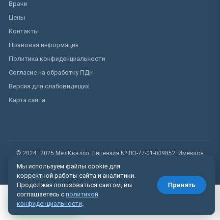
Врачи
Цены
Контакты
Правовая информация
Политика конфиденциальности
Согласие на обработку ПДн
Версия для слабовидящих
Карта сайта
© 2024–2025 МедКвадро. Лицензия № ЛО-77-01-009852. Имеются
противопоказания.
Мы используем файлы cookie для
корректной работы сайта и аналитики.
Продолжая пользоваться сайтом, вы
Принять
соглашаетесь с
политикой
Вызвать врача
конфиденциальности
.