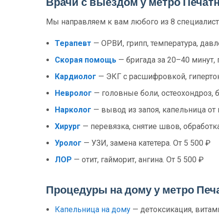
Врачи с выездом у метро Печат
Мы направляем к вам любого из 8 специалист
Терапевт
— ОРВИ, грипп, температура, давл
Скорая помощь
— бригада за 20–40 минут, 
Кардиолог
— ЭКГ с расшифровкой, гипертони
Невролог
— головные боли, остеохондроз, б
Нарколог
— вывод из запоя, капельница от 
Хирург
— перевязка, снятие швов, обработка
Уролог
— УЗИ, замена катетера. От 5 500 ₽
ЛОР
— отит, гайморит, ангина. От 5 500 ₽
Процедуры на дому у метро Печ
Капельница на дому
— детоксикация, витами