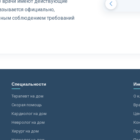
се врачи имеют действующие
азывается официально,
олным соблюдением требований
Специальности
Ин
Терапевт на дом
О к
Скорая помощь
Вр
Кардиолог на дом
Це
Невролог на дом
Ко
Хирург на дом
Пр
Нарколог на дом
По