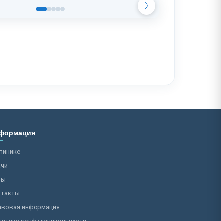
формация
линике
ачи
ны
нтакты
авовая информация
литика конфиденциальности