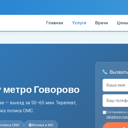
Главная
Услуги
Врачи
Цен
Вызвать
у метро Говорово
е — выезд за 50–65 мин. Терапевт,
без полиса ОМС.
Соглашаюсь 
обработку пе
 полиса ОМС
Москва и МО