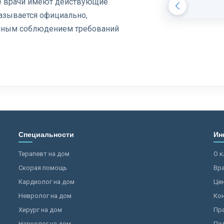
се врачи имеют действующие
азывается официально,
олным соблюдением требований
Специальности
Ин
Терапевт на дом
О к
Скорая помощь
Вр
Кардиолог на дом
Це
Невролог на дом
Ко
Хирург на дом
Пр
Нарколог на дом
По