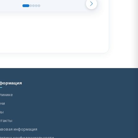
формация
линике
ачи
ны
нтакты
авовая информация
литика конфиденциальности