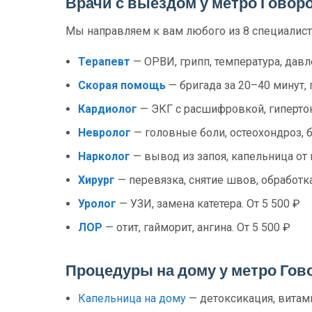
Врачи с выездом у метро Говор
Мы направляем к вам любого из 8 специалист
Терапевт
— ОРВИ, грипп, температура, давл
Скорая помощь
— бригада за 20–40 минут, 
Кардиолог
— ЭКГ с расшифровкой, гипертони
Невролог
— головные боли, остеохондроз, б
Нарколог
— вывод из запоя, капельница от 
Хирург
— перевязка, снятие швов, обработка
Уролог
— УЗИ, замена катетера. От 5 500 ₽
ЛОР
— отит, гайморит, ангина. От 5 500 ₽
Процедуры на дому у метро Гов
Капельница на дому
— детоксикация, витами