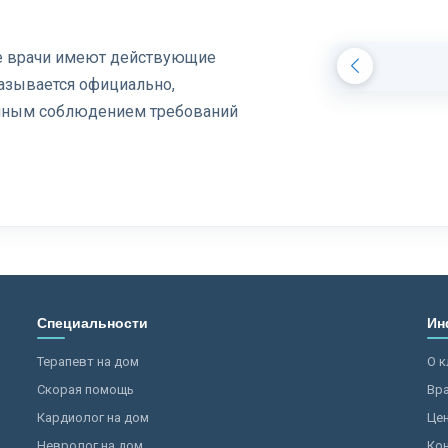
се врачи имеют действующие
азывается официально,
олным соблюдением требований
Специальности
Ин
Терапевт на дом
О к
Скорая помощь
Вр
Кардиолог на дом
Це
Невролог на дом
Ко