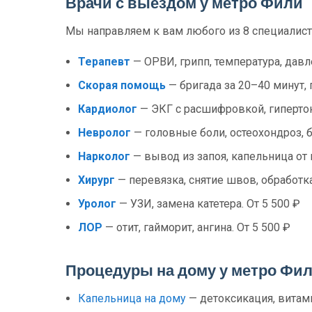
Врачи с выездом у метро Фили
Мы направляем к вам любого из 8 специалист
Терапевт
— ОРВИ, грипп, температура, давл
Скорая помощь
— бригада за 20–40 минут, 
Кардиолог
— ЭКГ с расшифровкой, гипертони
Невролог
— головные боли, остеохондроз, б
Нарколог
— вывод из запоя, капельница от 
Хирург
— перевязка, снятие швов, обработка
Уролог
— УЗИ, замена катетера. От 5 500 ₽
ЛОР
— отит, гайморит, ангина. От 5 500 ₽
Процедуры на дому у метро Фи
Капельница на дому
— детоксикация, витами