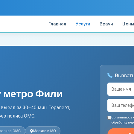
Главная
Услуги
Врачи
Цен
Вызвать
у метро Фили
выезд за 30–40 мин. Терапевт,
без полиса ОМС.
Соглашаюсь 
обработку пе
 полиса ОМС
Москва и МО