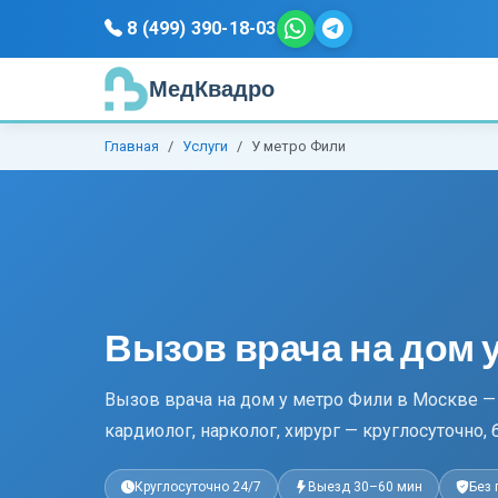
8 (499) 390-18-03
МедКвадро
Главная
Услуги
У метро Фили
Вызов врача на дом 
Вызов врача на дом у метро Фили в Москве — 
кардиолог, нарколог, хирург — круглосуточно, 
Круглосуточно 24/7
Выезд 30–60 мин
Без