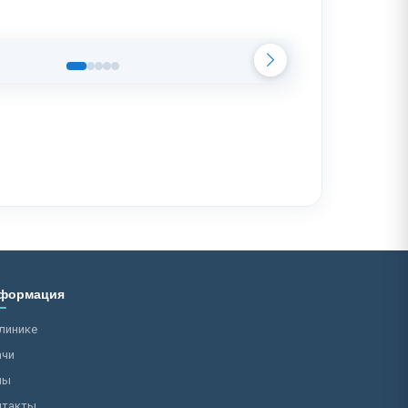
формация
линике
ачи
ны
нтакты