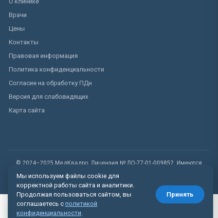
О клинике
Врачи
Цены
Контакты
Правовая информация
Политика конфиденциальности
Согласие на обработку ПДн
Версия для слабовидящих
Карта сайта
© 2024–2025 МедКвадро. Лицензия № ЛО-77-01-009852. Имеются
противопоказания.
Мы используем файлы cookie для
корректной работы сайта и аналитики.
Продолжая пользоваться сайтом, вы
Принять
соглашаетесь с
политикой
Вызвать врача
конфиденциальности
.