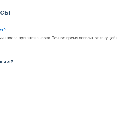
осы
рт?
мин после принятия вызова. Точное время зависит от текущей
опорт?