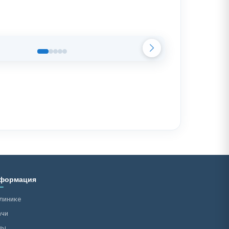
формация
линике
ачи
ны