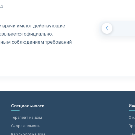
52
се врачи имеют действующие
азывается официально,
олным соблюдением требований
Специальности
Ин
Терапевт на дом
О к
Скорая помощь
Вр
Кардиолог на дом
Це